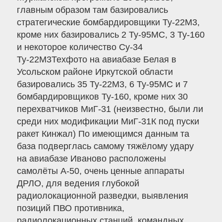
главным образом там базировались
стратегические бомбардировщики Ту-22М3,
кроме них базировались 2 Ту-95МС, 3 Ту-160
и некоторое количество Су-34
Ту-22М3Техфото на авиабазе Белая в
Усольском районе Иркутской области
базировались 35 Ту-22М3, 6 Ту-95МС и 7
бомбардировщиков Ту-160, кроме них 30
перехватчиков МиГ-31 (неизвестно, были ли
среди них модификации МиГ-31К под пуски
ракет Кинжал) По имеющимся данным та
база подверглась самому тяжёлому удару
на авиабазе Иваново расположены
самолёты А-50, очень ценные аппараты
ДРЛО, для ведения глубокой
радиолокационной разведки, выявления
позиций ПВО противника,
радиолокационных станций, командных