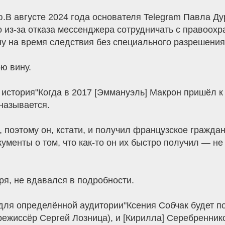
ю.В августе 2024 года основателя Telegram Павла Д
 из-за отказа мессенджера сотрудничать с правоох
у на время следствия без специального разрешения 
ю вину.
история"Когда в 2017 [Эммануэль] Макрон пришёл к в
 называется.
поэтому он, кстати, и получил французское гражданс
менты о том, что как-то он их быстро получил — не
оря, не вдавался в подробности.
 для определённой аудитории"Ксения Собчак будет по
режиссёр Сергей Лозница), и [Кирилла] Серебренник