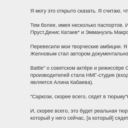
Я могу это открыто сказать. Я считаю, чт
Тем более, имея несколько паспортов. И
Пруст.Денис Катаев* и Эммануэль Макро
Перевесили мои творческие амбиции. Я 
Желновым стал автором документально
Battle" о советском актёре и режиссёр
производителей стала НМГ-студия (вход
является Алина Кабаева).
"Саркози, скорее всего, сядет в тюрьму
И, скорее всего, это будет реальная тю
который у него сейчас, [а который] сядет