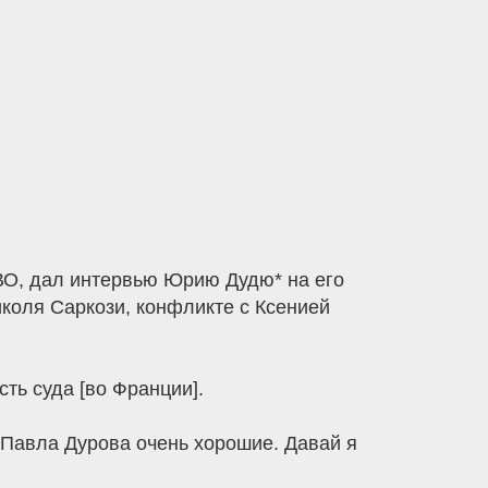
ВО, дал интервью Юрию Дудю* на его
коля Саркози, конфликте с Ксенией
ть суда [во Франции].
 у Павла Дурова очень хорошие. Давай я