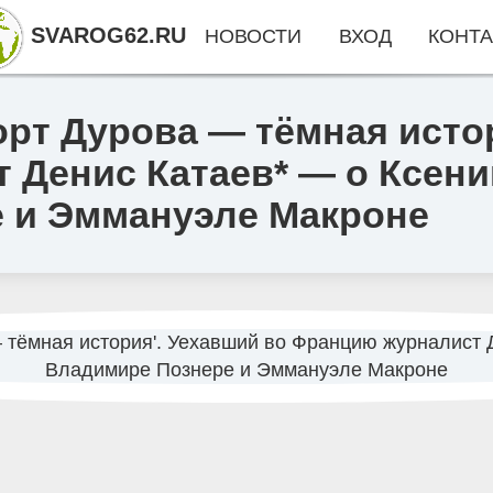
SVAROG62.RU
НОВОСТИ
ВХОД
КОНТА
рт Дурова — тёмная исто
Денис Катаев* — о Ксени
 и Эммануэле Макроне