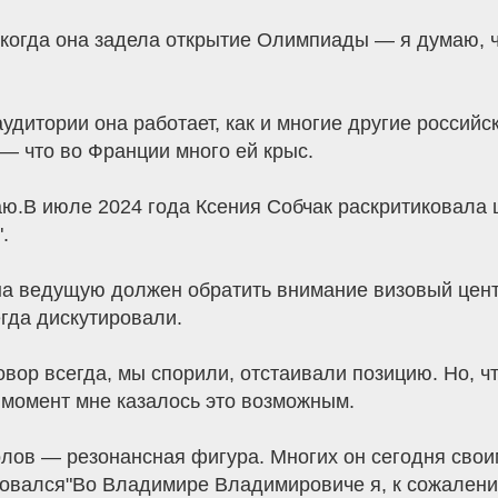
о когда она задела открытие Олимпиады — я думаю, чт
аудитории она работает, как и многие другие россий
— что во Франции много ей крыс.
маю.В июле 2024 года Ксения Собчак раскритиковала
.
го на ведущую должен обратить внимание визовый цен
егда дискутировали.
овор всегда, мы спорили, отстаивали позицию. Но, 
т момент мне казалось это возможным.
лов — резонансная фигура. Многих он сегодня свои
аровался"Во Владимире Владимировиче я, к сожалени