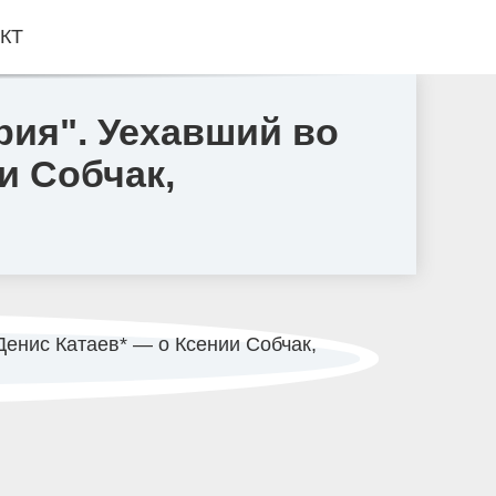
КТ
рия". Уехавший во
и Собчак,