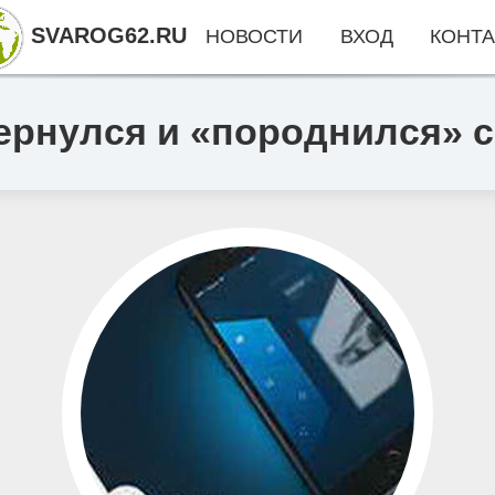
SVAROG62.RU
НОВОСТИ
ВХОД
КОНТА
вернулся и «породнился» с