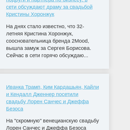
сети обсуждают драму за свадьбой
Кристины Хоронжук
На днях стало известно, что 32-
летняя Кристина Хоронжук,
соосновательница бренда 2Mood,
вышла замуж за Сергея Борисова.
Сейчас в сети горячо обсуждаю...
Иванка Трамп, Ким Кардашьян, Кайли
и Кендалл Дженнер посетили
свадьбу Лорен Санчес и Джеффа
Безоса
На "скромную" венецианскую свадьбу
Лорен Санчес и Джеффа Безоса