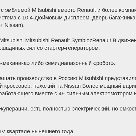
 эмблемой Mitsubishi вместо Renault и более компа
стема с 10,4-дюймовым дисплеем, дверь багажника
т Nissan).
shi Mitsubishi Mitsubishi Renault SymbiozRenault В дви
шадиных сил со стартер-генератором.
 «механика» либо семидиапазонный «робот».
ращать производство в Россию Mitsubishi представил
ий кроссовер, похожий на Nissan Более мощный вариа
работающего вместе с 49-сильным электромотором и 
уперации, есть полностью электрический, но емкост
 IV квартале нынешнего года.